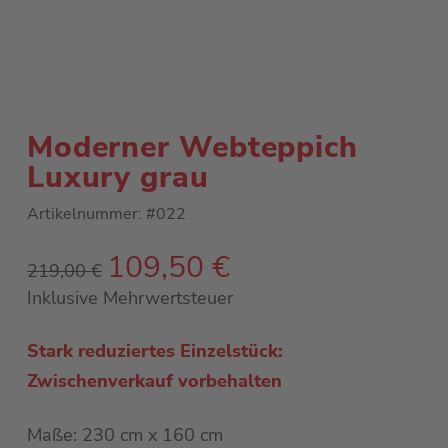
Moderner Webteppich
Luxury grau
Artikelnummer:
#022
109,50
€
Ursprünglicher
Aktueller
219,00
€
Preis
Preis
war:
ist:
Inklusive Mehrwertsteuer
219,00 €
109,50 €.
Stark reduziertes Einzelstück:
Zwischenverkauf vorbehalten
Maße: 230 cm x 160 cm