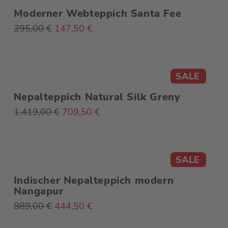
Moderner Webteppich Santa Fee
Ursprünglicher
Aktueller
295,00
€
147,50
€
Preis
Preis
war:
ist:
295,00 €
147,50 €.
Nepalteppich Natural Silk Greny
Ursprünglicher
Aktueller
1.419,00
€
709,50
€
Preis
Preis
war:
ist:
1.419,00 €
709,50 €.
Indischer Nepalteppich modern
Nangapur
Ursprünglicher
Aktueller
889,00
€
444,50
€
Preis
Preis
war:
ist: