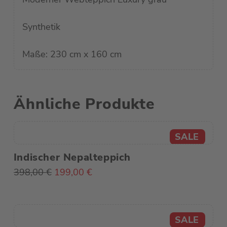
Synthetik
Maße: 230 cm x 160 cm
Ähnliche Produkte
Indischer Nepalteppich
Ursprünglicher
Aktueller
398,00
€
199,00
€
Preis
Preis
war:
ist:
398,00 €
199,00 €.