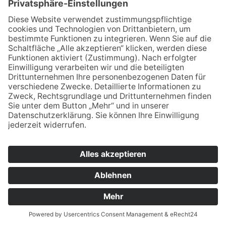
Montag – Freitag
11.00 – 17.00 Uhr
Samstag
10.00 bis 14.00 Uhr
Übersicht
Startseite
Service
Ausstellung
Kontakt
Impressum
Datenschutz