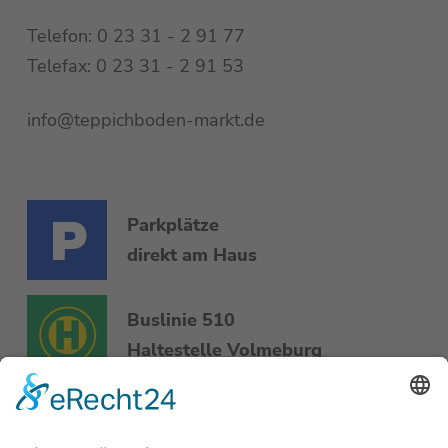
Telefon: 0 23 31 - 2 91 77
Telefax: 0 23 31 - 2 91 53
info@teppichboden-markt.de
Parkplätze
direkt am Haus
Buslinie 510
Haltestelle Volmeburg
Öffnungszeiten