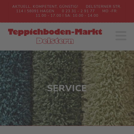
AKTUELL, KOMPETENT, GÜNSTIG!
DELSTERNER STR.
114 I 58091 HAGEN
0 23 31 - 2 91 77
MO -FR:
11.00 - 17.00 I SA: 10.00 - 14.00
N
SERVICE