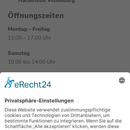
Haltestelle Volmeburg
Öffnungszeiten
Montag – Freitag
11.00 – 17.00 Uhr
Samstag
10.00 bis 14.00 Uhr
Übersicht
Startseite
Service
Ausstellung