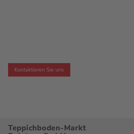
Unser qualifiziertes Team kennt die
Antworten und steht
Ihnen selbstverständlich mir Rat und Tat zur
Seite!
Wir freuen uns auf Sie.
Kontaktieren Sie uns
Teppichboden-Markt