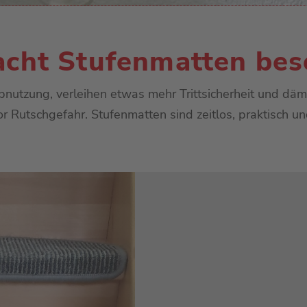
Linoleum
Kunstrasen
cht Stufenmatten bes
Sauberlauf
utzung, verleihen etwas mehr Trittsicherheit und dämp
utschgefahr. Stufenmatten sind zeitlos, praktisch und