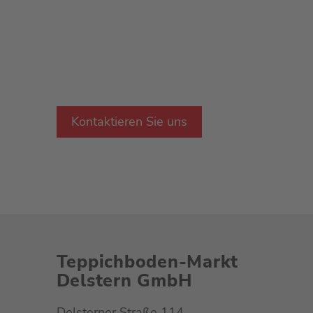
Unser qualifiziertes Team kennt die Antwo
Ihnen selbstverständlich mir Rat und Tat zu
Wir freuen uns auf Sie.
Kontaktieren Sie uns
Teppichboden-Markt
Delstern GmbH
Delsterner Straße 114