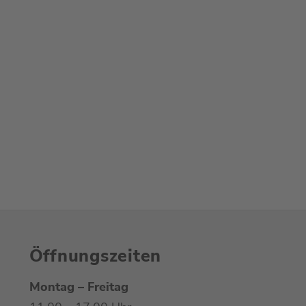
rten und steht
r Seite!
Öffnungszeiten
Montag – Freitag