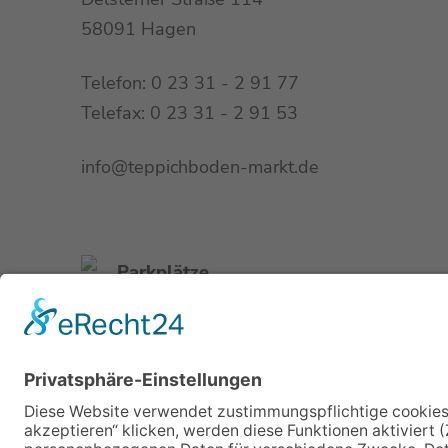
58091 Hagen
Telefon: 0 23 31 - 2 91 77
Telefax: 0 23 31 - 2 91 53
info@teppichboden-markt.de
Parkplätze
direkt am Haus
Buslinie 510
Haltestelle Volmeburg