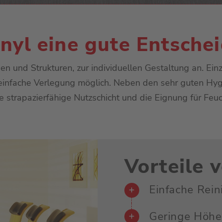
Linoleum
Kunstrasen
nyl eine gute Entschei
Sauberlauf
en und Strukturen, zur individuellen Gestaltung an. Ein
e einfache Verlegung möglich. Neben den sehr guten Hy
re strapazierfähige Nutzschicht und die Eignung für Feu
Vorteile 
Einfache Rein
Geringe Höhe