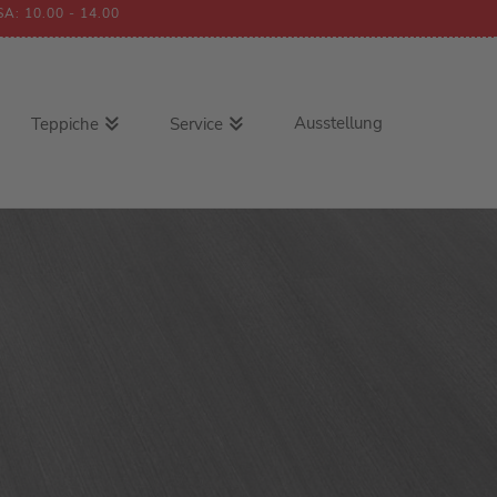
SA: 10.00 - 14.00
Ausstellung
Teppiche
Service
Handwebteppich
Wunschmassteppich
Gabbeh
Kettelservice
Nepal
Dekoabteilung
Orient
Berber
Moderner Webteppich
Outdoorteppich