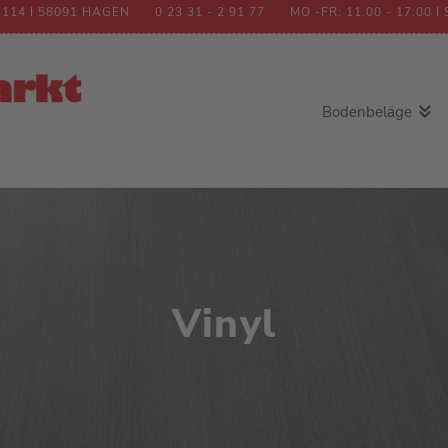
 114 I 58091 HAGEN
0 23 31 - 2 91 77
MO -FR: 11.00 - 17.00 I 
Bodenbeläge
Teppichboden
Teppichfliesen
Stufenmatten
CV-Belag
Vinyl
Vinyl
Laminat
Kork
Parkett