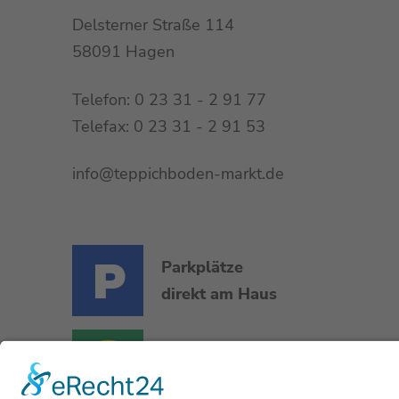
Delsterner Straße 114
58091 Hagen
Telefon: 0 23 31 - 2 91 77
Telefax: 0 23 31 - 2 91 53
info@teppichboden-markt.de
Parkplätze
direkt am Haus