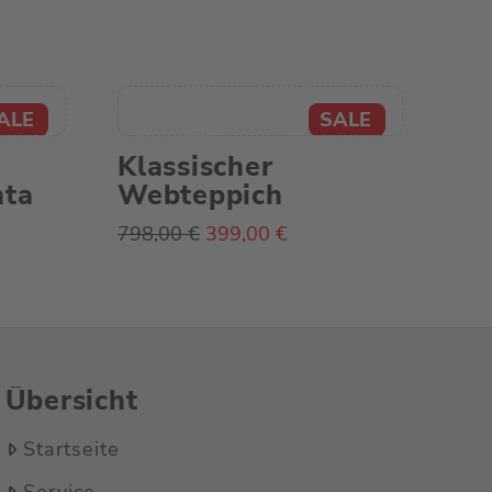
Klassischer
nta
Webteppich
Ursprünglicher
Aktueller
798,00
€
399,00
€
Preis
Preis
ller
war:
ist:
798,00 €
399,00 €.
0 €.
Übersicht
Startseite
Service