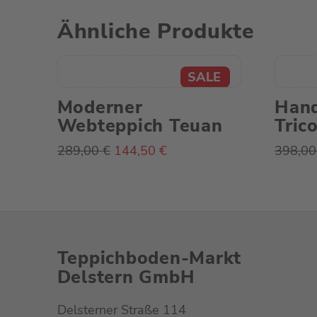
Ähnliche Produkte
Moderner
Han
Webteppich Teuan
Tric
Ursprünglicher
Aktueller
289,00
€
144,50
€
398,0
Preis
Preis
war:
ist:
289,00 €
144,50 €.
Teppichboden-Markt
Delstern GmbH
Delsterner Straße 114