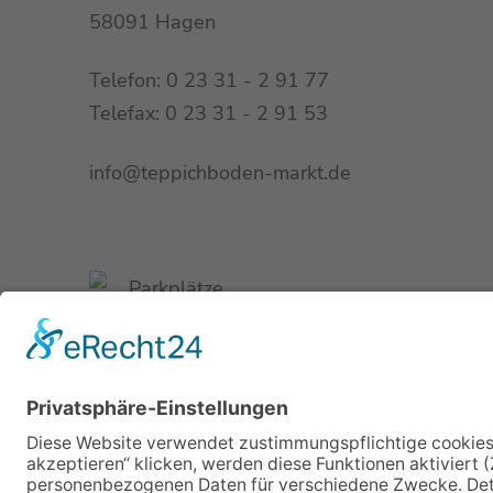
58091 Hagen
Telefon: 0 23 31 - 2 91 77
Telefax: 0 23 31 - 2 91 53
info@teppichboden-markt.de
Parkplätze
direkt am Haus
Buslinie 510
Haltestelle Volmeburg