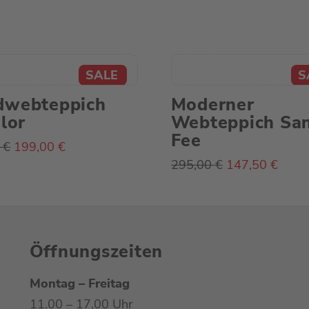
dwebteppich
Moderner
olor
Webteppich Sa
Fee
Ursprünglicher
Aktueller
0
€
199,00
€
Preis
Preis
Ursprünglicher
Aktue
295,00
€
147,50
€
war:
ist:
Preis
Preis
398,00 €
199,00 €.
war:
ist:
295,00 €
147,5
Öffnungszeiten
Montag – Freitag
11.00 – 17.00 Uhr