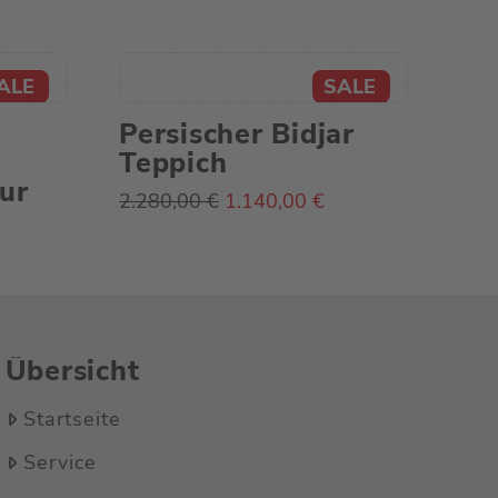
Persischer Bidjar
Teppich
ur
Ursprünglicher
Aktueller
2.280,00
€
1.140,00
€
Preis
Preis
ller
war:
ist:
2.280,00 €
1.140,00 €.
0 €.
Übersicht
Startseite
Service