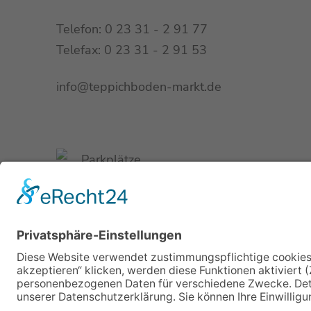
Telefon: 0 23 31 - 2 91 77
Telefax: 0 23 31 - 2 91 53
info@teppichboden-markt.de
Parkplätze
direkt am Haus
Buslinie 510
Haltestelle Volmeburg