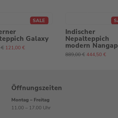
erner
Indischer
eppich Galaxy
Nepalteppich
modern Nangap
Ursprünglicher
Aktueller
0
€
121,00
€
Preis
Preis
Ursprünglicher
Aktue
889,00
€
444,50
€
war:
ist:
Preis
Preis
242,00 €
121,00 €.
war:
ist:
889,00 €
444,5
Öffnungszeiten
Montag – Freitag
11.00 – 17.00 Uhr