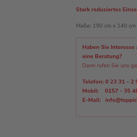
Linoleum
Stark reduziertes Einz
Kunstrasen
Maße: 190 cm x 140 cm
Sauberlauf
Haben Sie Interesse 
eine Beratung?
Dann rufen Sie uns ge
Telefon:
0 23 31 - 2
Mobil:
0157 - 35 4
E-Mail:
info@teppi