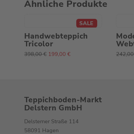
Ähnliche Produkte
Handwebteppich
Mod
Tricolor
Webt
Ursprünglicher
Aktueller
398,00
€
199,00
€
242,0
Preis
Preis
war:
ist:
398,00 €
199,00 €.
Teppichboden-Markt
Delstern GmbH
Delsterner Straße 114
58091 Hagen