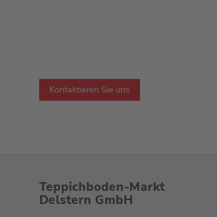
Unser qualifiziertes Team kennt die Antwo
Ihnen selbstverständlich mir Rat und Tat zu
Wir freuen uns auf Sie.
Kontaktieren Sie uns
Teppichboden-Markt
Delstern GmbH