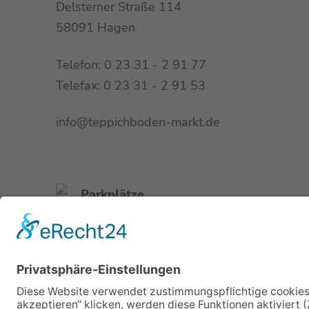
Delsterner Straße 114
58091 Hagen
Telefon: 0 23 31 - 2 91 77
Telefax: 0 23 31 - 2 91 53
info@teppichboden-markt.de
Parkplätze
direkt am Haus
Buslinie 510
Haltestelle Volmeburg