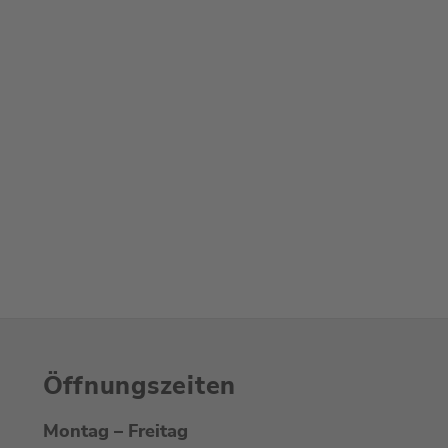
rten und steht
r Seite!
Öffnungszeiten
Montag – Freitag