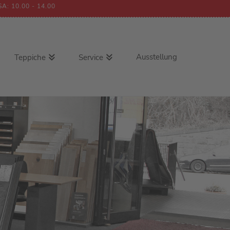
SA: 10.00 - 14.00
Ausstellung
Teppiche
Service
Handwebteppich
Wunschmassteppich
Gabbeh
Kettelservice
Nepal
Dekoabteilung
Orient
Berber
Moderner Webteppich
Outdoorteppich