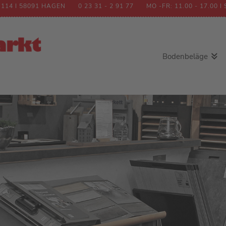
 114 I 58091 HAGEN
0 23 31 - 2 91 77
MO -FR: 11.00 - 17.00 I 
Bodenbeläge
Teppichboden
Teppichfliesen
Stufenmatten
CV-Belag
Vinyl
Laminat
Kork
Parkett