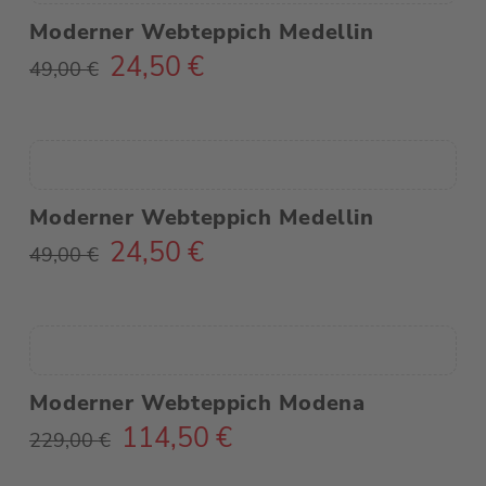
Moderner Webteppich Medellin
24,50
€
Ursprünglicher
Aktueller
49,00
€
Preis
Preis
war:
ist:
49,00 €
24,50 €.
Moderner Webteppich Medellin
24,50
€
Ursprünglicher
Aktueller
49,00
€
Preis
Preis
war:
ist:
49,00 €
24,50 €.
Moderner Webteppich Modena
114,50
€
Ursprünglicher
Aktueller
229,00
€
Preis
Preis
war:
ist: