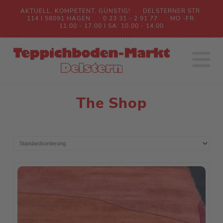
AKTUELL, KOMPETENT, GÜNSTIG!
DELSTERNER STR.
114 I 58091 HAGEN
0 23 31 - 2 91 77
MO -FR:
11.00 - 17.00 I SA: 10.00 - 14.00
N
The Shop