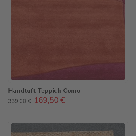
Handtuft Teppich Como
169,50
€
Ursprünglicher
Aktueller
339,00
€
Preis
Preis
war:
ist:
339,00 €
169,50 €.