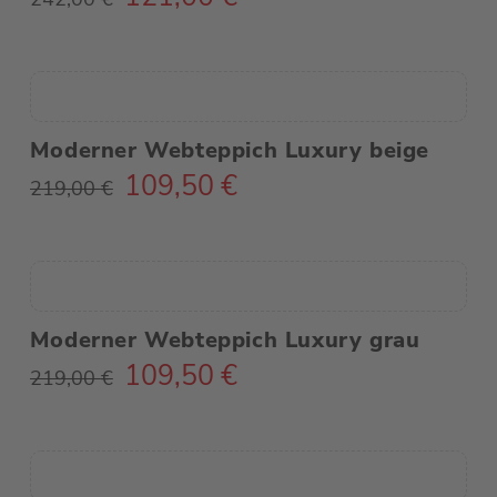
Preis
Preis
war:
ist:
242,00 €
121,00 €.
Moderner Webteppich Luxury beige
109,50
€
Ursprünglicher
Aktueller
219,00
€
Preis
Preis
war:
ist:
219,00 €
109,50 €.
Moderner Webteppich Luxury grau
109,50
€
Ursprünglicher
Aktueller
219,00
€
Preis
Preis
war:
ist:
219,00 €
109,50 €.