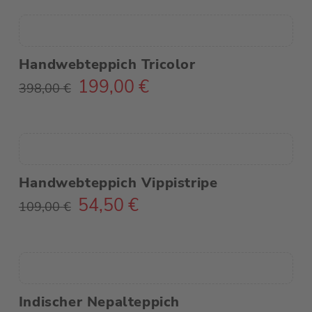
285,00 €
142,50 €.
Handwebteppich Tricolor
199,00
€
Ursprünglicher
Aktueller
398,00
€
Preis
Preis
war:
ist:
398,00 €
199,00 €.
Handwebteppich Vippistripe
54,50
€
Ursprünglicher
Aktueller
109,00
€
Preis
Preis
war:
ist:
109,00 €
54,50 €.
Indischer Nepalteppich