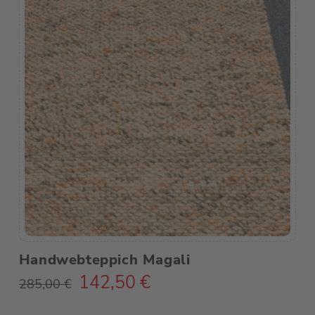
Handwebteppich Magali
142,50
€
Ursprünglicher
Aktueller
285,00
€
Preis
Preis
war:
ist: