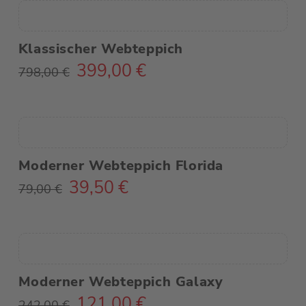
Klassischer Webteppich
399,00
€
Ursprünglicher
Aktueller
798,00
€
Preis
Preis
war:
ist:
798,00 €
399,00 €.
Moderner Webteppich Florida
39,50
€
Ursprünglicher
Aktueller
79,00
€
Preis
Preis
war:
ist:
79,00 €
39,50 €.
Moderner Webteppich Galaxy
121,00
€
Ursprünglicher
Aktueller
242,00
€