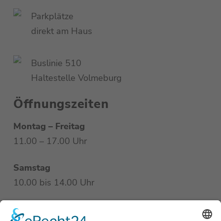
Parkplätze
direkt am Haus
Buslinie 510
Haltestelle Volmeburg
Öffnungszeiten
Montag – Freitag
11.00 – 17.00 Uhr
Samstag
10.00 bis 14.00 Uhr